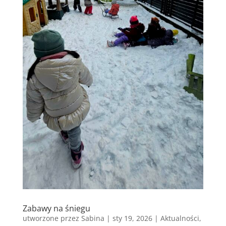
Zabawy na śniegu
utworzone przez
Sabina
|
sty 19, 2026
|
Aktualności
,