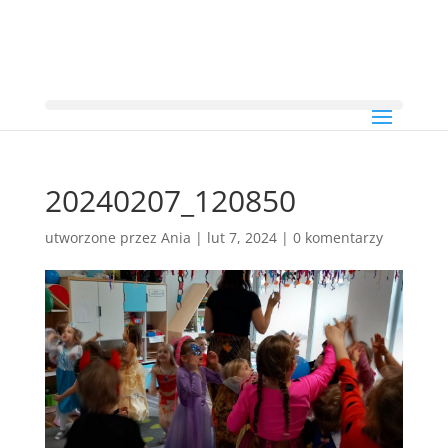
20240207_120850
utworzone przez
Ania
|
lut 7, 2024
|
0 komentarzy