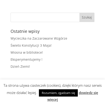
Ostatnie wpisy
Wycieczka na Zaczarowane Wzgórze
Świeto Konstytucji 3 Maja!
Wiosna w bibliotece!
Eksperymentujemy !
Dzień Ziemi!
Ta strona używa ciasteczek (cookies), dzięki którym nasz serwis
Realizacja i wsparcie:
abami
może działać lepiej.
dowiedz się
Rozumiem, zgadzam się
więcej