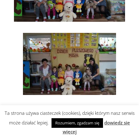
Ta strona używa ciasteczek (cookies), dzięki którym nasz serwis
może działać lepiej.
dowiedz się
Rozumiem, zgadzam się
Realizacja i wsparcie:
abami
więcej