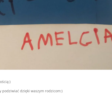
ścią:)
y podziwiać dzięki waszym rodzicom:)