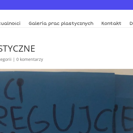
ualności
Galeria prac plastycznych
Kontakt
D
STYCZNE
egorii
|
0 komentarzy