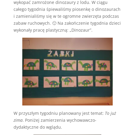
wykopać zamrożone dinozaury z lodu. W ciągu
całego tygodnia śpiewaliśmy piosenkę o dinozaurach
i zamienialiśmy się w te ogromne zwierzęta podczas
zabaw ruchowych. 🙂 Na zakończenie tygodnia dzieci
wykonały pracę plastyczną: „Dinozaur”.
W przyszłym tygodniu planowany jest temat:
To już
zima
. Poniżej zamierzenia wychowawczo-
dydaktyczne do wglądu.