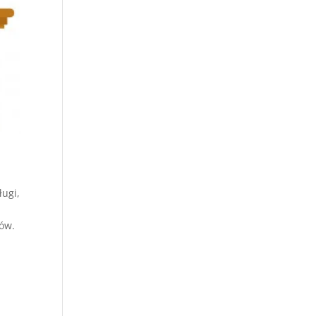
ługi,
rów.