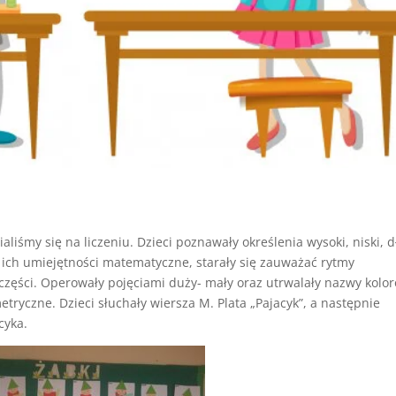
iśmy się na liczeniu. Dzieci poznawały określenia wysoki, niski, d
 ich umiejętności matematyczne, starały się zauważać rytmy
a części. Operowały pojęciami duży- mały oraz utrwalały nazwy kolo
tryczne. Dzieci słuchały wiersza M. Plata „Pajacyk”, a następnie
cyka.