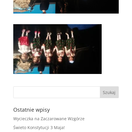
Ostatnie wpisy
Wycieczka na Zaczarowane Wzgórze
Świeto Konstytucji 3 Maja!