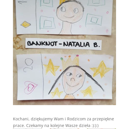
Kochani, dziękujemy Wam i Rodzicom za przepiękne
prace. Czekamy na kolejne Wasze dzieła :):):)