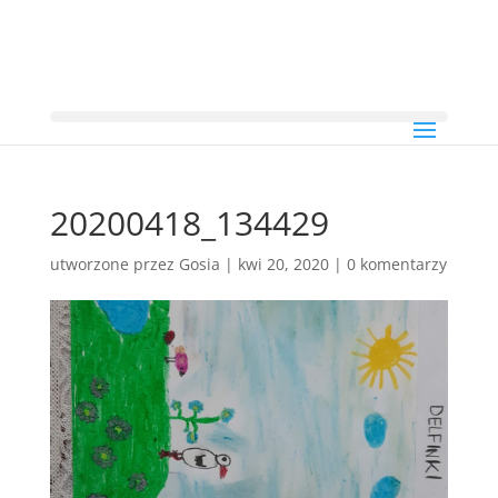
20200418_134429
utworzone przez
Gosia
|
kwi 20, 2020
|
0 komentarzy