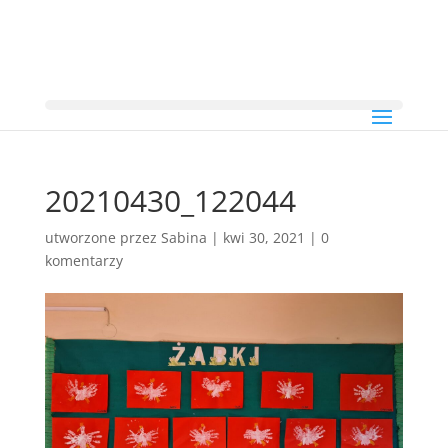
20210430_122044
utworzone przez
Sabina
|
kwi 30, 2021
|
0
komentarzy