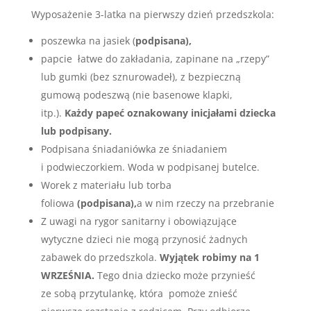
Wyposażenie 3-latka na pierwszy dzień przedszkola:
poszewka na jasiek (
podpisana),
papcie łatwe do zakładania, zapinane na „rzepy”
lub gumki (bez sznurowadeł), z bezpieczną
gumową podeszwą (nie basenowe klapki,
itp.).
Każdy papeć oznakowany inicjałami dziecka
lub podpisany.
Podpisana śniadaniówka ze śniadaniem
i podwieczorkiem. Woda w podpisanej butelce.
Worek z materiału lub torba
foliowa
(podpisana),
a w nim rzeczy na przebranie
Z uwagi na rygor sanitarny i obowiązujące
wytyczne dzieci nie mogą przynosić żadnych
zabawek do przedszkola.
Wyjątek robimy na 1
WRZEŚNIA.
Tego dnia dziecko może przynieść
ze sobą przytulankę, która pomoże znieść