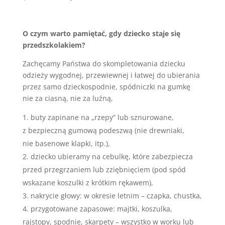
O czym warto pamiętać, gdy dziecko staje się
przedszkolakiem?
Zachęcamy Państwa do skompletowania dziecku
odzieży wygodnej, przewiewnej i łatwej do ubierania
przez samo dzieckospodnie, spódniczki na gumkę
nie za ciasną, nie za luźną,
buty zapinane na „rzepy” lub sznurowane,
z bezpieczną gumową podeszwą (nie drewniaki,
nie basenowe klapki, itp.),
dziecko ubieramy na cebulkę, które zabezpiecza
przed przegrzaniem lub zziębnięciem (pod spód
wskazane koszulki z krótkim rękawem),
nakrycie głowy: w okresie letnim – czapka, chustka,
przygotowane zapasowe: majtki, koszulka,
rajstopy, spodnie, skarpety – wszystko w worku lub