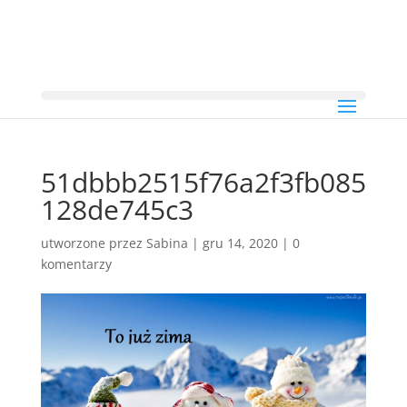
51dbbb2515f76a2f3fb085
128de745c3
utworzone przez
Sabina
|
gru 14, 2020
|
0
komentarzy