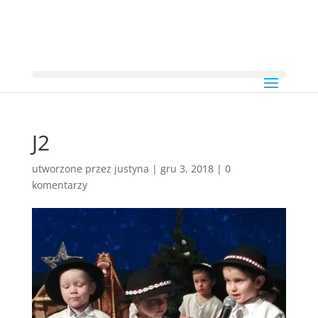
J2
utworzone przez
justyna
|
gru 3, 2018
|
0
komentarzy