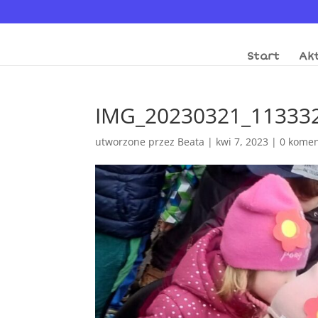
Start
Akt
IMG_20230321_11333
utworzone przez
Beata
|
kwi 7, 2023
|
0 komen