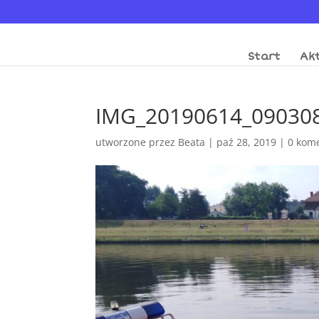
Start
Akt
IMG_20190614_09030
utworzone przez
Beata
|
paź 28, 2019
|
0 kom