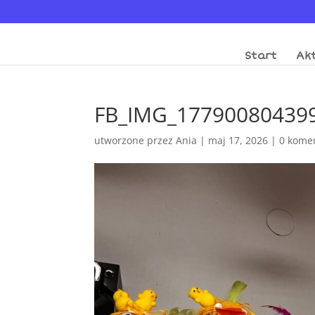
Start
Akt
FB_IMG_17790080439
utworzone przez
Ania
|
maj 17, 2026
|
0 kome