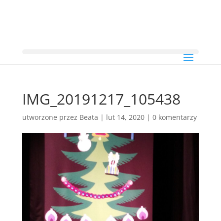
IMG_20191217_105438
utworzone przez
Beata
|
lut 14, 2020
|
0 komentarzy